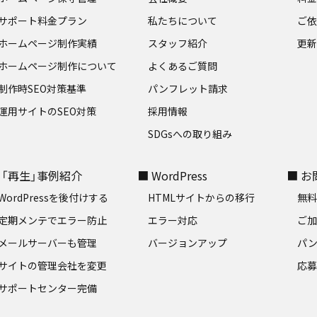
サポート料金プラン
私たちについて
ご
ホームページ制作実績
スタッフ紹介
更新
ホームページ制作について
よくあるご質問
制作時SEO対策基準
パンフレット請求
運用サイトのSEO対策
採用情報
SDGsへの取り組み
 「再生」事例紹介
■ WordPress
■ 
WordPressを後付けする
HTMLサイトからの移行
無
定期メンテでエラー防止
エラー対応
ご
メールサーバーも管理
バージョンアップ
パ
サイトの管理会社を変更
応
サポートセンター完備