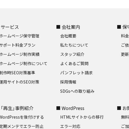
 サービス
■ 会社案内
■ 
ホームページ保守管理
会社概要
料
サポート料金プラン
私たちについて
ご
ホームページ制作実績
スタッフ紹介
更新
ホームページ制作について
よくあるご質問
制作時SEO対策基準
パンフレット請求
運用サイトのSEO対策
採用情報
SDGsへの取り組み
 「再生」事例紹介
■ WordPress
■ 
WordPressを後付けする
HTMLサイトからの移行
無
定期メンテでエラー防止
エラー対応
ご