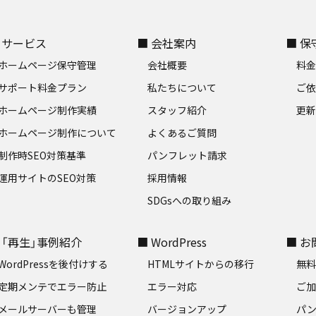
 サービス
■ 会社案内
■ 
ホームページ保守管理
会社概要
料
サポート料金プラン
私たちについて
ご
ホームページ制作実績
スタッフ紹介
更新
ホームページ制作について
よくあるご質問
制作時SEO対策基準
パンフレット請求
運用サイトのSEO対策
採用情報
SDGsへの取り組み
 「再生」事例紹介
■ WordPress
■ 
WordPressを後付けする
HTMLサイトからの移行
無
定期メンテでエラー防止
エラー対応
ご
メールサーバーも管理
バージョンアップ
パ