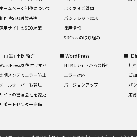
ホームページ制作について
よくあるご質問
制作時SEO対策基準
パンフレット請求
運用サイトのSEO対策
採用情報
SDGsへの取り組み
 「再生」事例紹介
■ WordPress
■ 
WordPressを後付けする
HTMLサイトからの移行
無
定期メンテでエラー防止
エラー対応
ご
メールサーバーも管理
バージョンアップ
パ
サイトの管理会社を変更
応
サポートセンター完備
埼玉のホームページ制作会社｜保守・運用まで対応｜メディアプライムスタイル