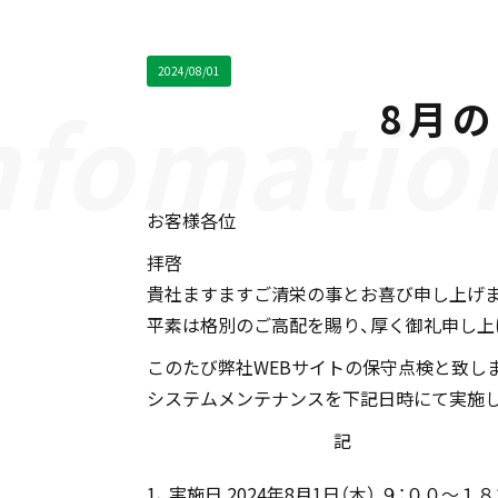
2024/08/01
8月
お客様各位
拝啓
貴社ますますご清栄の事とお喜び申し上げ
平素は格別のご高配を賜り、厚く御礼申し上
このたび弊社WEBサイトの保守点検と致し
システムメンテナンスを下記日時にて実施
記
実施日
2024年8月1日（木）
９：００～１８