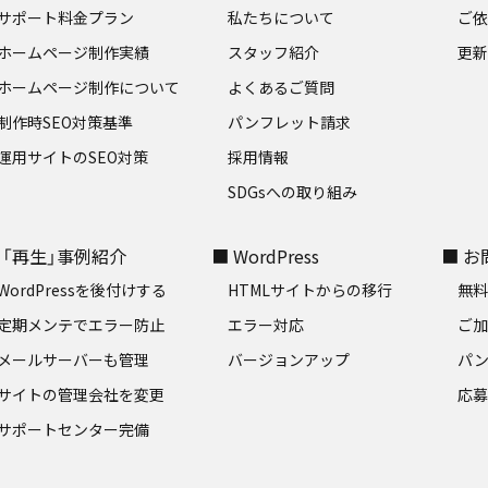
サポート料金プラン
私たちについて
ご
ホームページ制作実績
スタッフ紹介
更新
ホームページ制作について
よくあるご質問
制作時SEO対策基準
パンフレット請求
運用サイトのSEO対策
採用情報
SDGsへの取り組み
 「再生」事例紹介
■ WordPress
■ 
WordPressを後付けする
HTMLサイトからの移行
無
定期メンテでエラー防止
エラー対応
ご
メールサーバーも管理
バージョンアップ
パ
サイトの管理会社を変更
応
サポートセンター完備