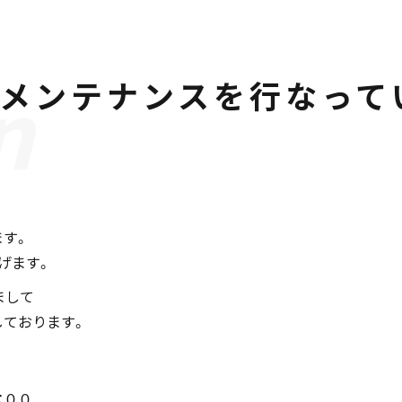
のメンテナンスを行なって
ます。
げます。
まして
しております。
：００