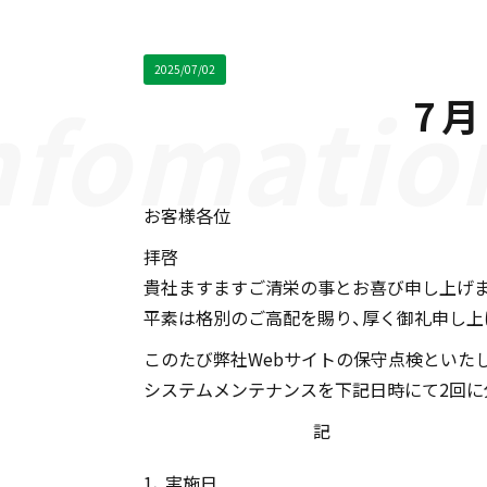
2025/07/02
7
お客様各位
拝啓
貴社ますますご清栄の事とお喜び申し上げ
平素は格別のご高配を賜り、厚く御礼申し上
このたび弊社Webサイトの保守点検といた
システムメンテナンスを下記日時にて2回に
記
実施日