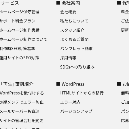
 サービス
■ 会社案内
■ 
ホームページ保守管理
会社概要
料
サポート料金プラン
私たちについて
ご
ホームページ制作実績
スタッフ紹介
更新
ホームページ制作について
よくあるご質問
制作時SEO対策基準
パンフレット請求
運用サイトのSEO対策
採用情報
SDGsへの取り組み
 「再生」事例紹介
■ WordPress
■ 
WordPressを後付けする
HTMLサイトからの移行
無
定期メンテでエラー防止
エラー対応
ご
メールサーバーも管理
バージョンアップ
パ
サイトの管理会社を変更
応