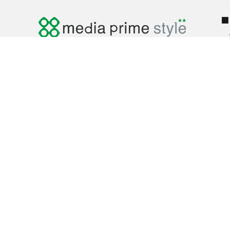
■
■
〒335-0004
埼玉県蕨市中央3-19-20
ライオンズプラザ蕨シティ1F
TEL ：
048-430-7090