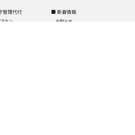
保守管理代行
■ 新着情報
金プラン
お知らせ
依頼の流れ
コラム
依頼・ご相談
さぽたん日記
お問い合わせ
■ 当サイトについて
料相談窓口
ホーム
加入者向けフォーム
用語集
ンフレット請求
特定商取引法に関する表記