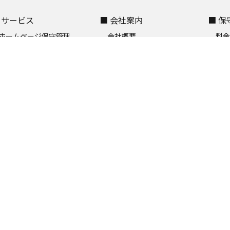
 サービス
■ 会社案内
■ 
ホームページ保守管理
会社概要
料
サポート料金プラン
私たちについて
ご
ホームページ制作実績
スタッフ紹介
更新
ホームページ制作について
よくあるご質問
制作時SEO対策基準
パンフレット請求
運用サイトのSEO対策
採用情報
SDGsへの取り組み
 「再生」事例紹介
■ WordPress
■ 
WordPressを後付けする
HTMLサイトからの移行
無
定期メンテでエラー防止
エラー対応
ご
メールサーバーも管理
バージョンアップ
パ